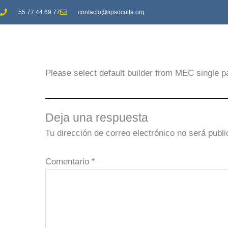
Ir
55 77 44 69 77
contacto@iipsoculta.org
al
contenido
Please select default builder from MEC single p
Deja una respuesta
Tu dirección de correo electrónico no será publi
Comentario
*